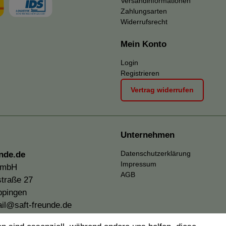
Versandinformationen
Zahlungsarten
Widerrufsrecht
Mein Konto
Login
Registrieren
Vertrag widerrufen
Unternehmen
Datenschutzerklärung
nde.de
Impressum
GmbH
AGB
traße 27
ppingen
il@saft-freunde.de