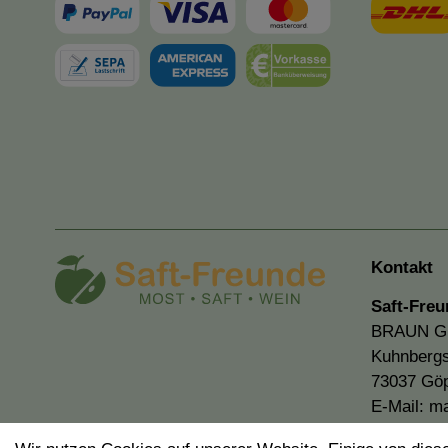
Kontakt
Saft-Freu
BRAUN 
Kuhnbergs
73037 Gö
E-Mail:
ma