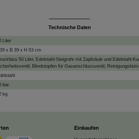
Technische Daten
 Liter
 39 x B 39 x H 53 cm
ruckfass 50 Liter, Edelstahl-Steigrohr mit Zapfsäule und Edelstahl-
icherheitsventil, Blindstopfen für Gasanschlussventil, Reinigungsb
delstahl
0 bar
2 kg
rten
Einkaufen