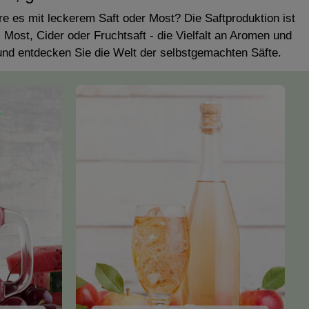
oma. Das Original Speidel
Durch die robuste Ausführung in
ster Qualität - Made in
Edelstahl und die einfache Reinigung
re es mit leckerem Saft oder Most? Die Saftproduktion ist
Germany!
wird die Obstpresse von Speidel zu
ost, Cider oder Fruchtsaft - die Vielfalt an Aromen und
einem unentbehrlichen Helfer bei der
und entdecken Sie die Welt der selbstgemachten Säfte.
Herstellung von Säften und Fruchtsäften.