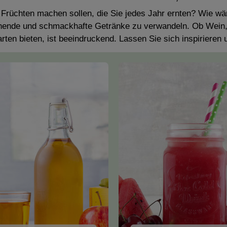
anhaltendes Ar
Fass in höch
 Früchten machen sollen, die Sie jedes Jahr ernten? Wie wä
schende und schmackhafte Getränke zu verwandeln. Ob Wein, M
ten bieten, ist beeindruckend. Lassen Sie sich inspirieren 