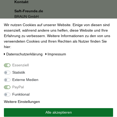
Kontakt
Saft-Freunde.de
BRAUN GmbH
Kuhnbergstraße 27
Wir nutzen Cookies auf unserer Website. Einige von diesen sind
73037 Göppingen
essenziell, während andere uns helfen, diese Website und Ihre
E-Mail:
mail@saft-freunde.de
Erfahrung zu verbessern. Weitere Informationen zu den von uns
verwendeten Cookies und Ihren Rechten als Nutzer finden Sie
Unternehmen
hier:
Datenschutzerklärung
Daten­schutz­erklärung
Impressum
Impressum
AGB
Essenziell
Social Media
Statistik
Externe Medien
PayPal
Funktional
Weitere Einstellungen
Alle akzeptieren
Alle Preise inkl. 19% Mehrwertsteuer.