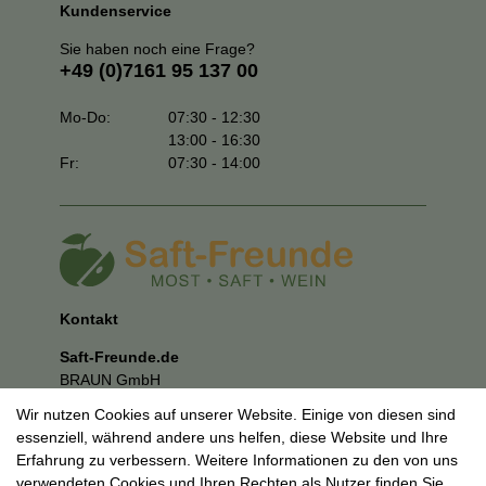
Kundenservice
Sie haben noch eine Frage?
+49 (0)7161 95 137 00
Mo-Do:
07:30 - 12:30
13:00 - 16:30
Fr:
07:30 - 14:00
Kontakt
Saft-Freunde.de
BRAUN GmbH
Kuhnbergstraße 27
Wir nutzen Cookies auf unserer Website. Einige von diesen sind
73037 Göppingen
essenziell, während andere uns helfen, diese Website und Ihre
E-Mail:
mail@saft-freunde.de
Erfahrung zu verbessern. Weitere Informationen zu den von uns
verwendeten Cookies und Ihren Rechten als Nutzer finden Sie