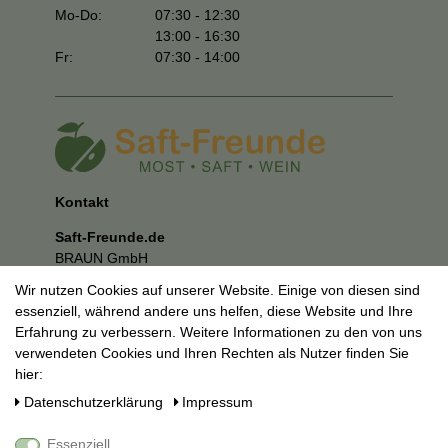
Mo-Do:
07:30 - 12:30
13:00 - 16:30
Fr:
07:30 - 14:00
Kontakt
Saft-Freunde.de
BRAUN GmbH
Kuhnbergstraße 27
Wir nutzen Cookies auf unserer Website. Einige von diesen sind
73037 Göppingen
essenziell, während andere uns helfen, diese Website und Ihre
E-Mail:
mail@saft-freunde.de
Erfahrung zu verbessern. Weitere Informationen zu den von uns
verwendeten Cookies und Ihren Rechten als Nutzer finden Sie
Unternehmen
hier:
Datenschutzerklärung
Daten­schutz­erklärung
Impressum
Impressum
AGB
Essenziell