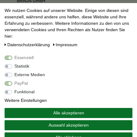
BRAUN GmbH
Kuhnbergstraße 27
Wir nutzen Cookies auf unserer Website. Einige von diesen sind
73037 Göppingen
essenziell, während andere uns helfen, diese Website und Ihre
E-Mail:
mail@saft-freunde.de
Erfahrung zu verbessern. Weitere Informationen zu den von uns
verwendeten Cookies und Ihren Rechten als Nutzer finden Sie
Unternehmen
hier:
Datenschutzerklärung
Daten­schutz­erklärung
Impressum
Impressum
AGB
Essenziell
Social Media
Statistik
Externe Medien
PayPal
Funktional
Weitere Einstellungen
Alle akzeptieren
Alle Preise inkl. 19% Mehrwertsteuer.
* Die verkauften Stückzahlen beziehen sich auf Verkäufe in
Auswahl akzeptieren
unseren Shops und Marktplätzen.
Copyright 2026 © Saft-Freunde.de - Alle Rechte vorbehalten.