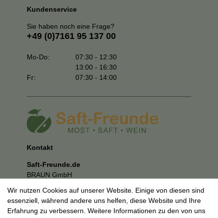
Kundenservice
Sie haben noch eine Frage?
+49 (0)7161 95 137 00
Mo-Do:
07:30 - 12:30
13:00 - 16:30
Fr:
07:30 - 14:00
Kontakt
Saft-Freunde.de
BRAUN GmbH
Kuhnbergstraße 27
Wir nutzen Cookies auf unserer Website. Einige von diesen sind
73037 Göppingen
essenziell, während andere uns helfen, diese Website und Ihre
E-Mail:
mail@saft-freunde.de
Erfahrung zu verbessern. Weitere Informationen zu den von uns