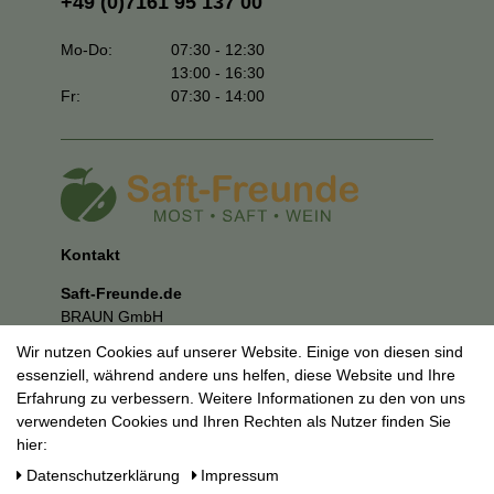
+49 (0)7161 95 137 00
Mo-Do:
07:30 - 12:30
13:00 - 16:30
Fr:
07:30 - 14:00
Kontakt
Saft-Freunde.de
BRAUN GmbH
Kuhnbergstraße 27
Wir nutzen Cookies auf unserer Website. Einige von diesen sind
73037 Göppingen
essenziell, während andere uns helfen, diese Website und Ihre
E-Mail:
mail@saft-freunde.de
Erfahrung zu verbessern. Weitere Informationen zu den von uns
verwendeten Cookies und Ihren Rechten als Nutzer finden Sie
Unternehmen
hier:
Datenschutzerklärung
Daten­schutz­erklärung
Impressum
Impressum