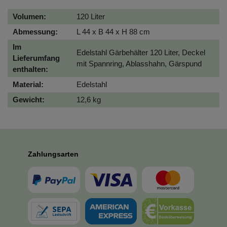
Volumen:
120 Liter
Abmessung:
L 44 x B 44 x H 88 cm
Im
Edelstahl Gärbehälter 120 Liter, Deckel
Lieferumfang
mit Spannring, Ablasshahn, Gärspund
enthalten:
Material:
Edelstahl
Gewicht:
12,6 kg
Zahlungsarten