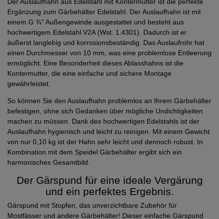
Der Auslaufhahn aus Edelstahl mit Kontermutter ist die perfekte
Ergänzung zum Gärbehälter Edelstahl. Der Auslaufhahn ist mit
einem G ¾" Außengewinde ausgestattet und besteht aus
hochwertigem Edelstahl V2A (Wst. 1.4301). Dadurch ist er
äußerst langlebig und korrosionsbeständig. Das Auslaufrohr hat
einen Durchmesser von 10 mm, was eine problemlose Entleerung
ermöglicht. Eine Besonderheit dieses Ablasshahns ist die
Kontermutter, die eine einfache und sichere Montage
gewährleistet.
So können Sie den Auslaufhahn problemlos an Ihrem Gärbehälter
befestigen, ohne sich Gedanken über mögliche Undichtigkeiten
machen zu müssen. Dank des hochwertigen Edelstahls ist der
Auslaufhahn hygienisch und leicht zu reinigen. Mit einem Gewicht
von nur 0,10 kg ist der Hahn sehr leicht und dennoch robust. In
Kombination mit dem Speidel Gärbehälter ergibt sich ein
harmonisches Gesamtbild.
Der Gärspund für eine ideale Vergärung
und ein perfektes Ergebnis.
Gärspund mit Stopfen, das unverzichtbare Zubehör für
Mostfässer und andere Gärbehälter! Dieser einfache Gärspund