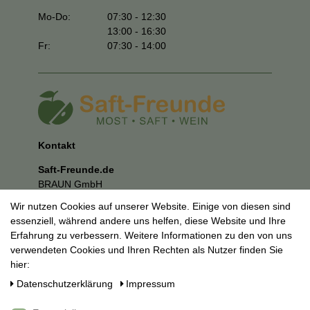
Mo-Do:
07:30 - 12:30
13:00 - 16:30
Fr:
07:30 - 14:00
Kontakt
Saft-Freunde.de
BRAUN GmbH
Kuhnbergstraße 27
Wir nutzen Cookies auf unserer Website. Einige von diesen sind
73037 Göppingen
essenziell, während andere uns helfen, diese Website und Ihre
E-Mail:
mail@saft-freunde.de
Erfahrung zu verbessern. Weitere Informationen zu den von uns
verwendeten Cookies und Ihren Rechten als Nutzer finden Sie
Unternehmen
hier:
Datenschutzerklärung
Daten­schutz­erklärung
Impressum
Impressum
AGB