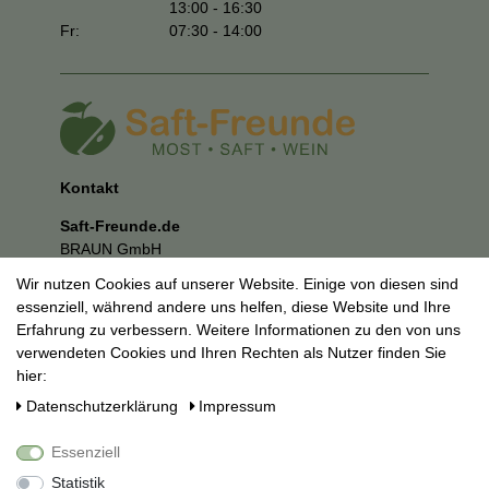
13:00 - 16:30
Fr:
07:30 - 14:00
Kontakt
Saft-Freunde.de
BRAUN GmbH
Kuhnbergstraße 27
Wir nutzen Cookies auf unserer Website. Einige von diesen sind
73037 Göppingen
essenziell, während andere uns helfen, diese Website und Ihre
E-Mail:
mail@saft-freunde.de
Erfahrung zu verbessern. Weitere Informationen zu den von uns
verwendeten Cookies und Ihren Rechten als Nutzer finden Sie
Unternehmen
hier:
Datenschutzerklärung
Daten­schutz­erklärung
Impressum
Impressum
AGB
Essenziell
Social Media
Statistik