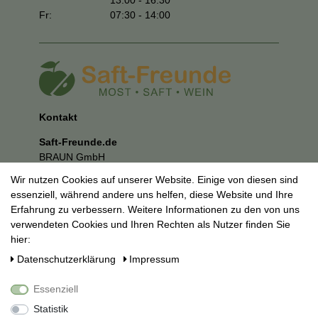
Fr:
07:30 - 14:00
Kontakt
Saft-Freunde.de
BRAUN GmbH
Kuhnbergstraße 27
Wir nutzen Cookies auf unserer Website. Einige von diesen sind
73037 Göppingen
essenziell, während andere uns helfen, diese Website und Ihre
E-Mail:
mail@saft-freunde.de
Erfahrung zu verbessern. Weitere Informationen zu den von uns
verwendeten Cookies und Ihren Rechten als Nutzer finden Sie
Unternehmen
hier:
Datenschutzerklärung
Daten­schutz­erklärung
Impressum
Impressum
AGB
Essenziell
Social Media
Statistik