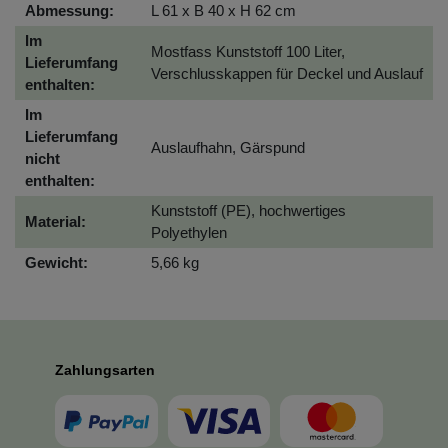
Abmessung:
L 61 x B 40 x H 62 cm
Im
Mostfass Kunststoff 100 Liter,
Lieferumfang
Verschlusskappen für Deckel und Auslauf
enthalten:
Im
Lieferumfang
Auslaufhahn, Gärspund
nicht
enthalten:
Kunststoff (PE), hochwertiges
Material:
Polyethylen
Gewicht:
5,66 kg
Zahlungsarten