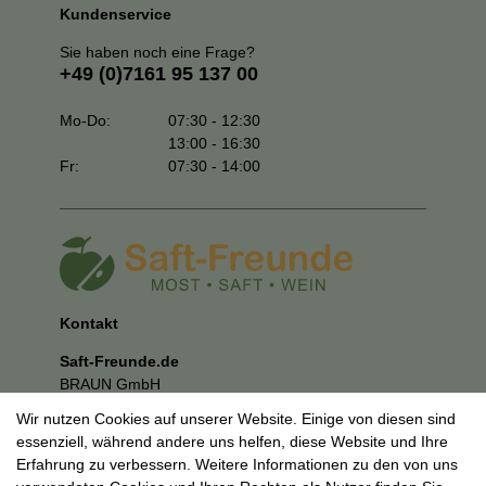
Kundenservice
Sie haben noch eine Frage?
+49 (0)7161 95 137 00
Mo-Do:
07:30 - 12:30
13:00 - 16:30
Fr:
07:30 - 14:00
Kontakt
Saft-Freunde.de
BRAUN GmbH
Kuhnbergstraße 27
Wir nutzen Cookies auf unserer Website. Einige von diesen sind
73037 Göppingen
essenziell, während andere uns helfen, diese Website und Ihre
E-Mail:
mail@saft-freunde.de
Erfahrung zu verbessern. Weitere Informationen zu den von uns