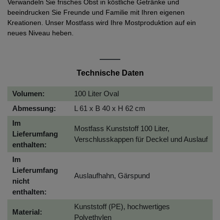
Verwandeln Sie frisches Obst in köstliche Getränke und
beeindrucken Sie Freunde und Familie mit Ihren eigenen
Kreationen. Unser Mostfass wird Ihre Mostproduktion auf ein
neues Niveau heben.
Technische Daten
Volumen:
100 Liter Oval
Abmessung:
L 61 x B 40 x H 62 cm
Im
Mostfass Kunststoff 100 Liter,
Lieferumfang
Verschlusskappen für Deckel und Auslauf
enthalten:
Im
Lieferumfang
Auslaufhahn, Gärspund
nicht
enthalten:
Kunststoff (PE), hochwertiges
Material:
Polyethylen