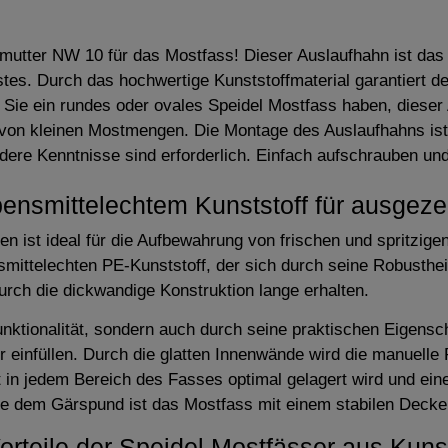
utter NW 10 für das Mostfass! Dieser Auslaufhahn ist das 
es. Durch das hochwertige Kunststoffmaterial garantiert d
 Sie ein rundes oder ovales Speidel Mostfass haben, dieser
 von kleinen Mostmengen. Die Montage des Auslaufhahns ist 
ere Kenntnisse sind erforderlich. Einfach aufschrauben u
bensmittelechtem Kunststoff für ausgez
n ist ideal für die Aufbewahrung von frischen und spritzi
nsmittelechten PE-Kunststoff, der sich durch seine Robusthei
urch die dickwandige Konstruktion lange erhalten.
unktionalität, sondern auch durch seine praktischen Eigensc
 einfüllen. Durch die glatten Innenwände wird die manuelle 
st in jedem Bereich des Fasses optimal gelagert wird und ei
ie dem Gärspund ist das Mostfass mit einem stabilen Deckel
orteile der Speidel Mostfässer aus Kunst