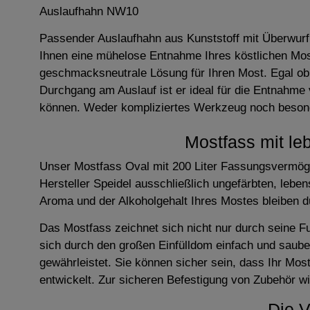
Auslaufhahn NW10
Passender Auslaufhahn aus Kunststoff mit Überwurfm
Ihnen eine mühelose Entnahme Ihres köstlichen Most
geschmacksneutrale Lösung für Ihren Most. Egal ob
Durchgang am Auslauf ist er ideal für die Entnahme
können. Weder kompliziertes Werkzeug noch besond
Mostfass mit le
Unser Mostfass Oval mit 200 Liter Fassungsvermöge
Hersteller Speidel ausschließlich ungefärbten, lebe
Aroma und der Alkoholgehalt Ihres Mostes bleiben d
Das Mostfass zeichnet sich nicht nur durch seine F
sich durch den großen Einfülldom einfach und sauber
gewährleistet. Sie können sicher sein, dass Ihr Mo
entwickelt. Zur sicheren Befestigung von Zubehör w
Die V