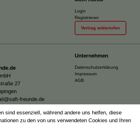
Login
Registrieren
Vertrag widerrufen
Unternehmen
Datenschutzerklärung
nde.de
Impressum
GmbH
AGB
traße 27
ppingen
il@saft-freunde.de
n sind essenziell, während andere uns helfen, diese
rmationen zu den von uns verwendeten Cookies und Ihren
Alle Preise inkl. 19% Mehrwertsteuer.
 Stückzahlen beziehen sich auf Verkäufe in unseren Shops 