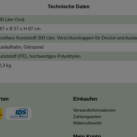
Technische Daten
00 Liter Oval
 87 x B 57 x H 87 cm
ostfass Kunststoff 300 Liter, Verschlusskappen für Deckel und Ausla
uslaufhahn, Gärspund
unststoff (PE), hochwertiges Polyethylen
2,3 kg
rten
Einkaufen
Versandinformationen
Zahlungsarten
Widerrufsrecht
Mein Konto