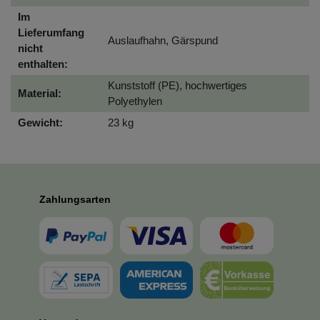
Im
Lieferumfang
Auslaufhahn, Gärspund
nicht
enthalten:
Kunststoff (PE), hochwertiges
Material:
Polyethylen
Gewicht:
23 kg
Zahlungsarten