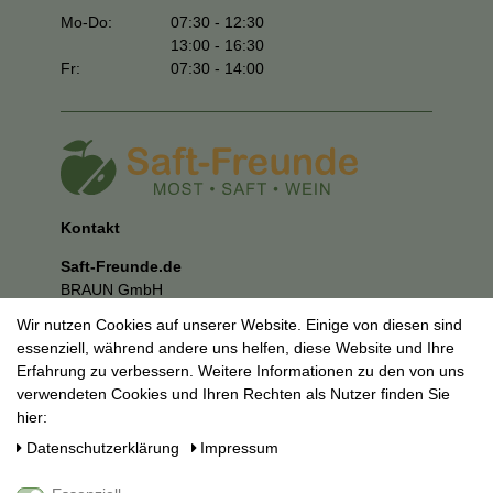
Mo-Do:
07:30 - 12:30
13:00 - 16:30
Fr:
07:30 - 14:00
Kontakt
Saft-Freunde.de
BRAUN GmbH
Kuhnbergstraße 27
Wir nutzen Cookies auf unserer Website. Einige von diesen sind
73037 Göppingen
essenziell, während andere uns helfen, diese Website und Ihre
E-Mail:
mail@saft-freunde.de
Erfahrung zu verbessern. Weitere Informationen zu den von uns
verwendeten Cookies und Ihren Rechten als Nutzer finden Sie
Unternehmen
hier:
Datenschutzerklärung
Daten­schutz­erklärung
Impressum
Impressum
AGB