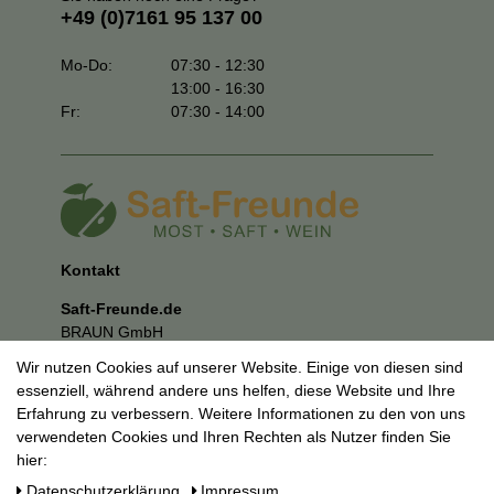
+49 (0)7161 95 137 00
Mo-Do:
07:30 - 12:30
13:00 - 16:30
Fr:
07:30 - 14:00
Kontakt
Saft-Freunde.de
BRAUN GmbH
Kuhnbergstraße 27
Wir nutzen Cookies auf unserer Website. Einige von diesen sind
73037 Göppingen
essenziell, während andere uns helfen, diese Website und Ihre
E-Mail:
mail@saft-freunde.de
Erfahrung zu verbessern. Weitere Informationen zu den von uns
verwendeten Cookies und Ihren Rechten als Nutzer finden Sie
Unternehmen
hier:
Datenschutzerklärung
Daten­schutz­erklärung
Impressum