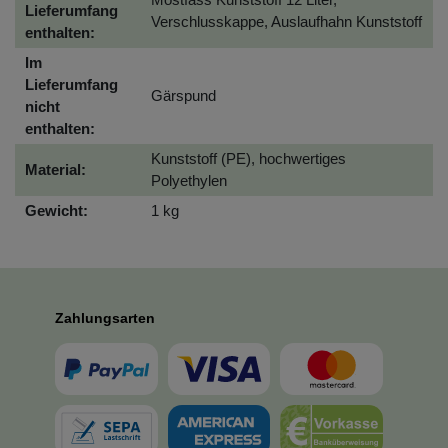
Lieferumfang
Verschlusskappe, Auslaufhahn Kunststoff
enthalten:
Im
Lieferumfang
Gärspund
nicht
enthalten:
Kunststoff (PE), hochwertiges
Material:
Polyethylen
Gewicht:
1 kg
Zahlungsarten