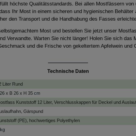
füllt höchste Qualitätsstandards. Bei allen Mostfässern von
 dass Ihr Most in einem sicheren und hygienischen Behälter 
lcher den Transport und die Handhabung des Fasses erleichte
lbstgemachtem Most und bestellen Sie jetzt unser Mostfass
d Verwandte. Warten Sie nicht länger! Holen Sie sich das Mo
Geschmack und die Frische von gekeltertem Apfelwein und 
Technische Daten
2 Liter Rund
 26 x B 26 x H 35 cm
ostfass Kunststoff 12 Liter, Verschlusskappen für Deckel und Auslau
uslaufhahn, Gärspund
unststoff (PE), hochwertiges Polyethylen
 kg