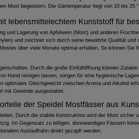
ichen Most begeistern. Die Gärtemperatur liegt von 10 bis 25 
it lebensmittelechtem Kunststoff für be
ellung und Lagerung von Apfelwein (Most) und anderen Frucht
ylen) und zeichnet sich durch seine bewährte Qualität und 
Mostes über viele Monate optimal erhalten. So können Sie I
igenschaften. Durch die große Einfüllöffnung können Zutate
von Hand reinigen lassen, sorgen für eine hygienische Lager
ein optimales Gleichgewicht zwischen Aroma und Alkohol erh
l mit Gewinde ausgestattet.
orteile der Speidel Mostfässer aus Kunst
eilen. Durch die stabile Konstruktion wird der Most sicher u
ritzig. Im Gegensatz zu billigen, dünnwandigen Fässern kön
tionalem Auslaufhahn direkt gezapft werden.