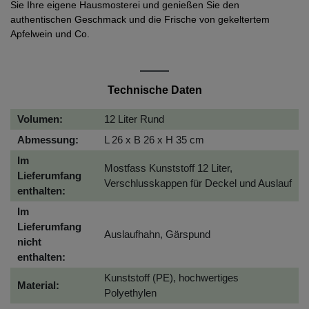
Sie Ihre eigene Hausmosterei und genießen Sie den
authentischen Geschmack und die Frische von gekeltertem
Apfelwein und Co.
Technische Daten
Volumen:
12 Liter Rund
Abmessung:
L 26 x B 26 x H 35 cm
Im
Mostfass Kunststoff 12 Liter,
Lieferumfang
Verschlusskappen für Deckel und Auslauf
enthalten:
Im
Lieferumfang
Auslaufhahn, Gärspund
nicht
enthalten:
Kunststoff (PE), hochwertiges
Material:
Polyethylen