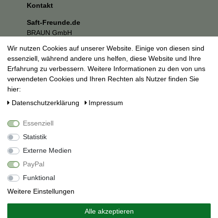
Kontakt
Saft-Freunde.de
BRAUN GmbH
Kuhnbergstraße 27
Wir nutzen Cookies auf unserer Website. Einige von diesen sind
73037 Göppingen
essenziell, während andere uns helfen, diese Website und Ihre
E-Mail:
mail@saft-freunde.de
Erfahrung zu verbessern. Weitere Informationen zu den von uns
verwendeten Cookies und Ihren Rechten als Nutzer finden Sie
Unternehmen
hier:
Datenschutzerklärung
Daten­schutz­erklärung
Impressum
Impressum
AGB
Essenziell
Social Media
Statistik
Externe Medien
PayPal
Funktional
Weitere Einstellungen
Alle akzeptieren
Alle Preise inkl. 19% Mehrwertsteuer.