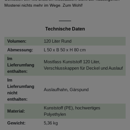
Mosterei nichts mehr im Wege. Zum Wohl!
Technische Daten
Volumen:
120 Liter Rund
Abmessung:
L 50 x B 50 x H 80 cm
Im
Mostfass Kunststoff 120 Liter,
Lieferumfang
Verschlusskappen für Deckel und Auslauf
enthalten:
Im
Lieferumfang
Auslaufhahn, Gärspund
nicht
enthalten:
Kunststoff (PE), hochwertiges
Material:
Polyethylen
Gewicht:
5,36 kg