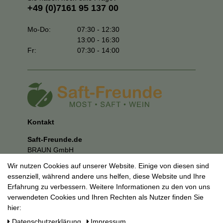
+49 (0)7161 95 137 00
Mo-Do:
07:30 - 12:30
13:00 - 16:30
Fr:
07:30 - 14:00
Kontakt
Saft-Freunde.de
BRAUN GmbH
Kuhnbergstraße 27
Wir nutzen Cookies auf unserer Website. Einige von diesen sind
73037 Göppingen
essenziell, während andere uns helfen, diese Website und Ihre
E-Mail:
mail@saft-freunde.de
Erfahrung zu verbessern. Weitere Informationen zu den von uns
verwendeten Cookies und Ihren Rechten als Nutzer finden Sie
Unternehmen
hier:
Datenschutzerklärung
Daten­schutz­erklärung
Impressum