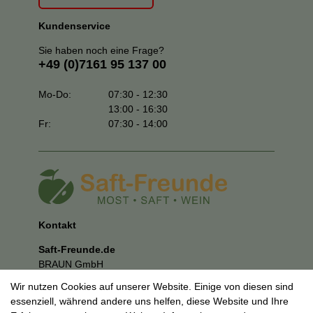
Kundenservice
Sie haben noch eine Frage?
+49 (0)7161 95 137 00
Mo-Do:
07:30 - 12:30
13:00 - 16:30
Fr:
07:30 - 14:00
Kontakt
Saft-Freunde.de
BRAUN GmbH
Kuhnbergstraße 27
Wir nutzen Cookies auf unserer Website. Einige von diesen sind
73037 Göppingen
essenziell, während andere uns helfen, diese Website und Ihre
E-Mail:
mail@saft-freunde.de