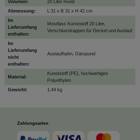
Volumen:
20 Liter Rund
Abmessung:
L 31 x B 31 x H 42 cm
Im
Mostfass Kunststoff 20 Liter,
Lieferumfang
Verschlusskappen für Deckel und Auslauf
enthalten:
Im
Lieferumfang
Auslaufhahn, Gärspund
nicht
enthalten:
Kunststoff (PE), hochwertiges
Material:
Polyethylen
Gewicht:
1,44 kg
Zahlungsarten