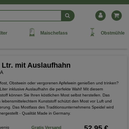
lter
Maischefass
Obstmühle
 Ltr. mit Auslaufhahn
2A
ost, Obstwein oder vergorenen Apfelwein genießen und trinken?
iter inklusive Auslaufhahn die perfekte Wahl! Mit diesem
toff können Sie Ihren köstlichen Most selbst herstellen. Das
s lebensmittelechtem Kunststoff schützt den Most vor Luft und
agerung. Das Mostfass des Traditionsunternehmens Speidel wird
ergestellt - Qualität Made in Germany.
52,95 €
wenig
Gratis Versand