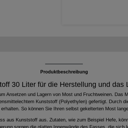
Produktbeschreibung
off 30 Liter für die Herstellung und das
 zum Ansetzen und Lagern von Most und Fruchtweinen. Das M
ensmittelechtem Kunststoff (Polyethylen) gefertigt. Durch d
halten. So können Sie Ihren selbst gekelterten Most lange 
s aus Kunststoff aus. Zutaten, wie zum Beispiel Hefe, könn
rung sorgen die glatten Innenwände des Fasses, die sich le