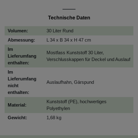
Technische Daten
Volumen:
30 Liter Rund
Abmessung:
L 34 x B 34 x H 47 cm
Im
Mostfass Kunststoff 30 Liter,
Lieferumfang
Verschlusskappen für Deckel und Auslauf
enthalten:
Im
Lieferumfang
Auslaufhahn, Gärspund
nicht
enthalten:
Kunststoff (PE), hochwertiges
Material:
Polyethylen
Gewicht:
1,68 kg