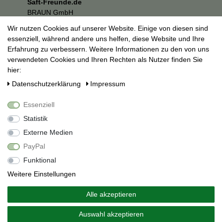
Saft-Freunde.de
BRAUN GmbH
Kuhnbergstraße 27
Wir nutzen Cookies auf unserer Website. Einige von diesen sind
73037 Göppingen
essenziell, während andere uns helfen, diese Website und Ihre
E-Mail:
mail@saft-freunde.de
Erfahrung zu verbessern. Weitere Informationen zu den von uns
verwendeten Cookies und Ihren Rechten als Nutzer finden Sie
Unternehmen
hier:
Datenschutzerklärung
Daten­schutz­erklärung
Impressum
Impressum
AGB
Essenziell
Social Media
Statistik
Externe Medien
PayPal
Funktional
Weitere Einstellungen
Alle akzeptieren
Alle Preise inkl. 19% Mehrwertsteuer.
* Die verkauften Stückzahlen beziehen sich auf Verkäufe in
Auswahl akzeptieren
unseren Shops und Marktplätzen.