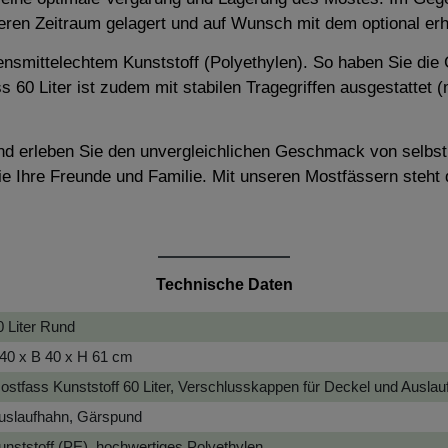
ren Zeitraum gelagert und auf Wunsch mit dem optional erh
nsmittelechtem Kunststoff (Polyethylen). So haben Sie die 
60 Liter ist zudem mit stabilen Tragegriffen ausgestattet (ma
 und erleben Sie den unvergleichlichen Geschmack von selbs
ie Ihre Freunde und Familie. Mit unseren Mostfässern steh
Technische Daten
0 Liter Rund
 40 x B 40 x H 61 cm
ostfass Kunststoff 60 Liter, Verschlusskappen für Deckel und Auslau
uslaufhahn, Gärspund
unststoff (PE), hochwertiges Polyethylen