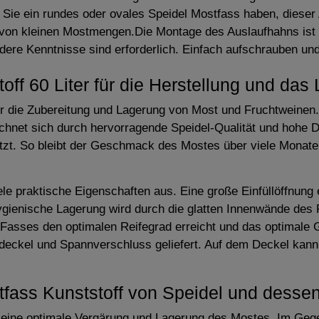
 Sie ein rundes oder ovales Speidel Mostfass haben, dieser
 von kleinen Mostmengen.Die Montage des Auslaufhahns ist d
ere Kenntnisse sind erforderlich. Einfach aufschrauben un
off 60 Liter für die Herstellung und das
 für die Zubereitung und Lagerung von Most und Fruchtweine
ichnet sich durch hervorragende Speidel-Qualität und hohe 
hützt. So bleibt der Geschmack des Mostes über viele Monate
le praktische Eigenschaften aus. Eine große Einfüllöffnung 
ygienische Lagerung wird durch die glatten Innenwände des
s Fasses den optimalen Reifegrad erreicht und das optimale
bdeckel und Spannverschluss geliefert. Auf dem Deckel kann
fass Kunststoff von Speidel und dessen 
t eine optimale Vergärung und Lagerung des Mostes. Im Geg