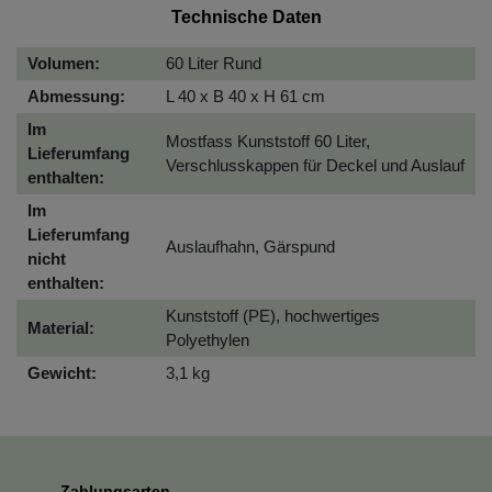
Technische Daten
Volumen:
60 Liter Rund
Abmessung:
L 40 x B 40 x H 61 cm
Im
Mostfass Kunststoff 60 Liter,
Lieferumfang
Verschlusskappen für Deckel und Auslauf
enthalten:
Im
Lieferumfang
Auslaufhahn, Gärspund
nicht
enthalten:
Kunststoff (PE), hochwertiges
Material:
Polyethylen
Gewicht:
3,1 kg
Zahlungsarten