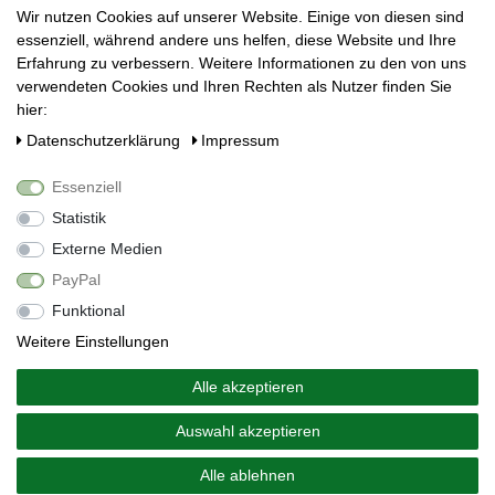
Kuhnbergstraße 27
Wir nutzen Cookies auf unserer Website. Einige von diesen sind
73037 Göppingen
essenziell, während andere uns helfen, diese Website und Ihre
E-Mail:
mail@saft-freunde.de
Erfahrung zu verbessern. Weitere Informationen zu den von uns
verwendeten Cookies und Ihren Rechten als Nutzer finden Sie
Unternehmen
hier:
Datenschutzerklärung
Daten­schutz­erklärung
Impressum
Impressum
AGB
Essenziell
Social Media
Statistik
Externe Medien
PayPal
Funktional
Weitere Einstellungen
Alle akzeptieren
Alle Preise inkl. 19% Mehrwertsteuer.
* Die verkauften Stückzahlen beziehen sich auf Verkäufe in
Auswahl akzeptieren
unseren Shops und Marktplätzen.
Copyright 2026 © Saft-Freunde.de - Alle Rechte vorbehalten.
Alle ablehnen