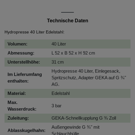
Technische Daten
Hydropresse 40 Liter Edelstahl:
Volumen:
40 Liter
Abmessung:
L 52 x B 52 x H 92 cm
Unterstellhöhe:
31 cm
Hydropresse 40 Liter, Einlegesack,
Im Lieferumfang
Spritzschutz, Adapter GEKA auf G ¾"
enthalten:
AG.
Material:
Edelstahl
Max.
3 bar
Wasserdruck:
Zuleitung:
GEKA-Schnellkupplung G ¾ Zoll
Außengewinde G ¾" mit
Ablasskugelhahn:
Schlauchhülle