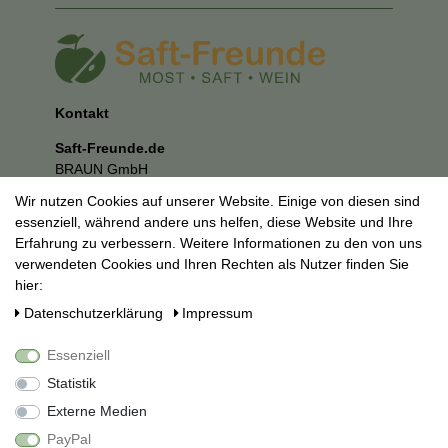
Kontakt
Saft-Freunde.de
BRAUN GmbH
Kuhnbergstraße 27
Wir nutzen Cookies auf unserer Website. Einige von diesen sind
73037 Göppingen
essenziell, während andere uns helfen, diese Website und Ihre
E-Mail:
mail@saft-freunde.de
Erfahrung zu verbessern. Weitere Informationen zu den von uns
verwendeten Cookies und Ihren Rechten als Nutzer finden Sie
Unternehmen
hier:
Datenschutzerklärung
Daten­schutz­erklärung
Impressum
Impressum
AGB
Essenziell
Social Media
Statistik
Externe Medien
PayPal