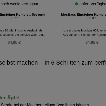
 noch wenig verfügbar.
sofort verfügba
insteiger Komplett Set rund
Mostfass Einsteiger Komple
30 ltr.
60 ltr.
ss 30 Liter inklusive Auslaufhahn,
Unser ovales Mostfass 60 Liter i
ärspund ist die perfekte Wahl, um
Auslaufhahn, Steinberger Reinzu
ten Most, Obstwein oder vergorenen
Gärspund ist genau das Richtige f
64,95 €
84,95 €
 genießen. Mit diesem hochwertigen
diesem hochwertigen Gärfass stelle
nststoff können Sie Ihren köstlichen
und einfach süffigen Most und leck
herstellen. Das stabile, dickwandige
selbst her. Das dickwandige Gä
ebensmittelechtem Kunststoff schützt
lebensmittelechtem Kunststoff schüt
uft und sorgt stets für eine optimale
Luft und garantiert stets eine opti
selbst machen – In 6 Schritten zum perf
gerung. Das Mostfass des
Natürlich komplett in Deutschland g
unternehmens Speidel wird zudem
Mostfass der Traditionsfirma 
 Deutschland hergestellt - Qualität
Made in Germany.
er Äpfel.
r Schritt bei der Mostherstellung. Von ihnen hängen