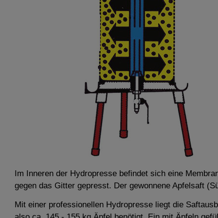
Im Inneren der Hydropresse befindet sich eine Membran
gegen das Gitter gepresst. Der gewonnene Apfelsaft (Sü
Mit einer professionellen Hydropresse liegt die Saftau
also ca. 145 - 155 kg Äpfel benötigt. Ein mit Äpfeln gefü