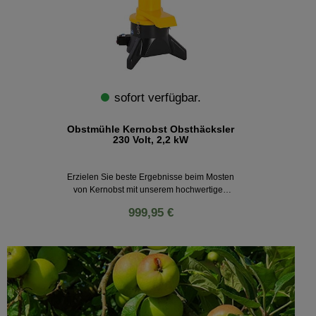
sofort verfügbar.
Obstmühle Kernobst Obsthäcksler
230 Volt, 2,2 kW
Erzielen Sie beste Ergebnisse beim Mosten
von Kernobst mit unserem hochwertigen
Kernobst Obsthäcksler! Die Obstmühle
999,95 €
bietet einen optimalen Schnitt für maximale
Saftausbeute ohne Fruchtfleisch und
ermöglicht eine schnelle Vergärung beim
Einmaischen. Einfache Bedienung,
langlebige Edelstahlteile und Made in
Germany - der Kernobst Obsthäcksler von
Speidel ist die perfekte Wahl für die eigene
Hausmosterei!