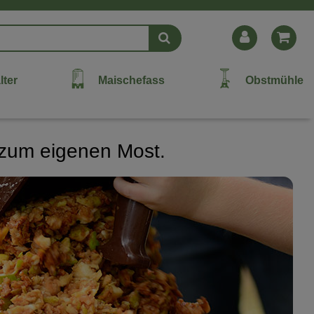
lter
Maischefass
Obstmühle
g zum eigenen Most.