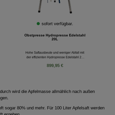
sofort verfügbar.
Obstpresse Hydropresse Edelstahl
20L
Hohe Saftausbeute und weniger Abfall mit
der effizienten Hydropresse Edelstahl 20
Liter! Diese elegante Saftpresse ist nicht nur
899,95 €
ein Blickfang, sondern auch äußerst
effizient beim Auspressen von Säften,
Früchten, Honigwaben, eingelegtem Tabak
oder Zitrusfrüchten. Durch die robuste
Ausführung in Edelstahl und die einfache
Reinigung wird die Obstpresse von Speidel
adurch wird die Apfelmasse allmählich nach außen
zu einem unentbehrlichen Helfer bei der
ngen.
Herstellung von Säften und Fruchtsäften.
oft sogar 80% und mehr. Für 100 Liter Apfelsaft werden
aft ergeben.