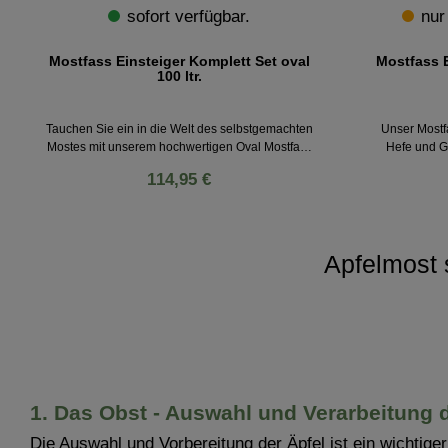
sofort verfügbar.
nur
Mostfass Einsteiger Komplett Set oval
Mostfass E
100 ltr.
Tauchen Sie ein in die Welt des selbstgemachten
Unser Mostfa
Mostes mit unserem hochwertigen Oval Mostfass
Hefe und G
100 Liter inkl. Auslaufhahn, Hefe und Gärspund!
selbst gemach
114,95 €
Perfekt für die Herstellung und Lagerung von Most.
Apfelwein zu
Das Gärfass aus lebensmittelechtem Kunststoff
Gärfass aus Ku
und die robuste Konstruktion sorgen für ein volles,
Most selbst 
lang anhaltendes Aroma. Das Fass wird komplett
Gärfass aus l
in Deutschland hergestellt und stammt vom
den Most vor L
Apfelmost 
renommierten Hersteller Speidel!
La
Traditions
komplett in
1. Das Obst - Auswahl und Verarbeitung d
Die Auswahl und Vorbereitung der Äpfel ist ein wichtige