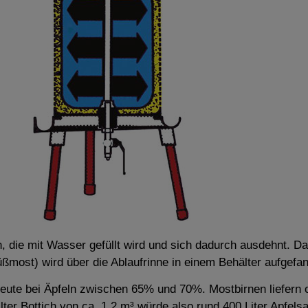
, die mit Wasser gefüllt wird und sich dadurch ausdehnt. D
ßmost) wird über die Ablaufrinne in einem Behälter aufgefa
sbeute bei Äpfeln zwischen 65% und 70%. Mostbirnen liefern 
llter Bottich von ca. 1,2 m³ würde also rund 400 Liter Apfels