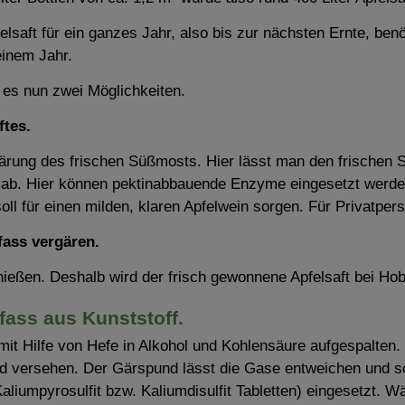
elsaft für ein ganzes Jahr, also bis zur nächsten Ernte, be
 einem Jahr.
t es nun zwei Möglichkeiten.
ftes.
ung des frischen Süßmosts. Hier lässt man den frischen Sa
en ab. Hier können pektinabbauende Enzyme eingesetzt werd
l für einen milden, klaren Apfelwein sorgen. Für Privatperso
fass vergären.
nießen. Deshalb wird der frisch gewonnene Apfelsaft bei Hobb
fass aus Kunststoff.
r mit Hilfe von Hefe in Alkohol und Kohlensäure aufgespalt
 versehen. Der Gärspund lässt die Gase entweichen und sc
(Kaliumpyrosulfit bzw. Kaliumdisulfit Tabletten) eingesetzt